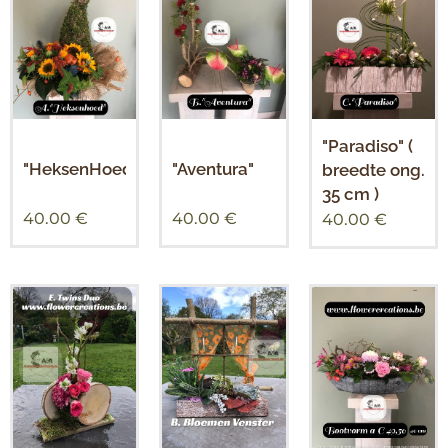
"Paradiso" (
"HeksenHoed"
"Aventura"
breedte ong.
35 cm )
40.00
€
40.00
€
40.00
€