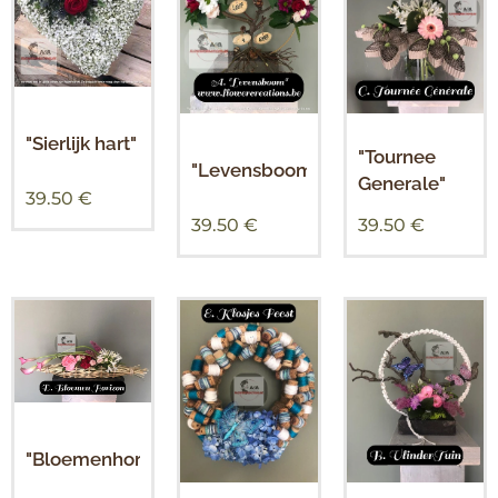
"Sierlijk hart"
"Tournee
"Levensboom"
Generale"
39.50
€
39.50
€
39.50
€
"Bloemenhorizon"