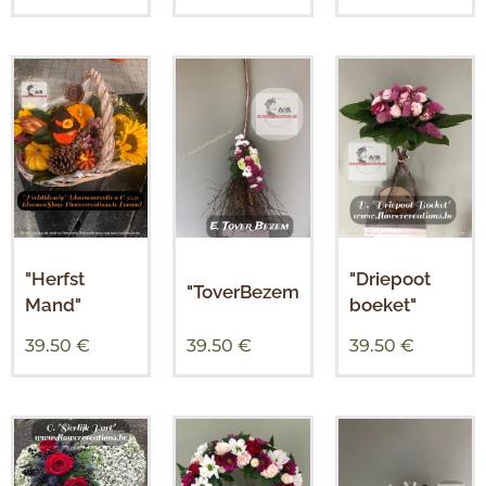
"Herfst
"Driepoot
"ToverBezem
Mand"
boeket"
39.50
€
39.50
€
39.50
€