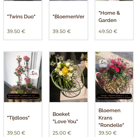
"Home &
"Twins Duo"
"BloemenVenster"
Garden
39.50
€
39.50
€
49.50
€
Bloemen
Boeket
"Tijdloos"
Krans
"Love You"
"Rondelle"
39.50
€
25.00
€
39.50
€