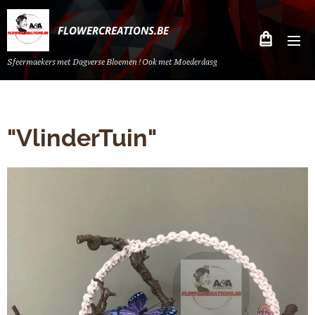
FLOWERCREATIONS.BE
Sfeermaekers met Dagverse Bloemen ! Ook met Moederdasg
"VlinderTuin"